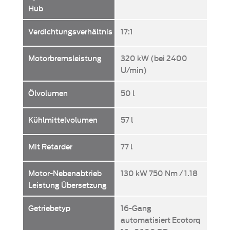
Hub
Verdichtungsverhältnis
17:1
Motorbremsleistung
320 kW (bei 2400
U/min)
Ölvolumen
50 l
Kühlmittelvolumen
57 l
Mit Retarder
77 l
Motor-Nebenabtrieb
130 kW 750 Nm / 1.18
Leistung Übersetzung
Getriebetyp
16-Gang
automatisiert Ecotorq