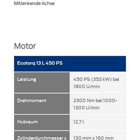
Mitlenkende Achse
Motor
Ecotorq 13 L 450 PS
Leistung
450 PS (353 kW) bei
1800 U/min
Drehmoment
2300 Nm bei 1000-
1300 U/min
Hubraum
12,7 l
Zylinderdurchmesser x
130 mm x 160 mm